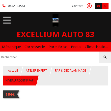
0442323581
Contact
0
EXCELLIUM AUTO 83
Mécanique - Carrosserie - Pare-Brise - Pneus - Climatisation - Entretien - Vidange Boite Auto - Boitier éthanol
Accueil
ATELIER EXPERT
FAP & DÉCALAMINAGE
NIVEAU ADDITIF FAP
184€