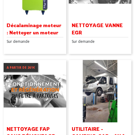
Décalaminage moteur
NETTOYAGE VANNE
: Nettoyer un moteur
EGR
avec la stations de
Sur demande
Sur demande
décalaminage
FlexFuel
A PARTIR DE 261€
NETTOYAGE FAP
UTILITAIRE -