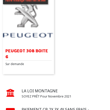
Faire Vidange tous les 50.000
(1)
407
(1)
508
(1)
PEUGEOT 308 BOITE
2008
6
(1)
Sur demande
5008
(1)
LA LOI MONTAGNE
RCZ
SOYEZ PRÊT Pour Novembre 2021
(1)
PAIEMENT CB 2X 3X 4X SANS FRAIS -