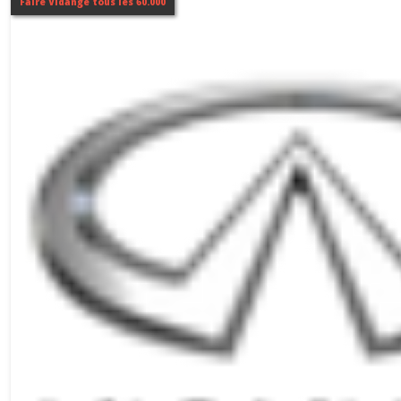
Faire Vidange tous les 60.000
QX
70
(1)
Afficher
les
résultats