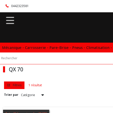
Fermer
0442323581
FILTRES
Tous
les
produits
Mécanique - Carrosserie - Pare-Brise - Pneus - Climatisation -
Vidange
Boite
automatique
DSG
DCT
QX 70
CVT
INFINITI
Filtres
1 résultat
FX
Trier par
30
(1)