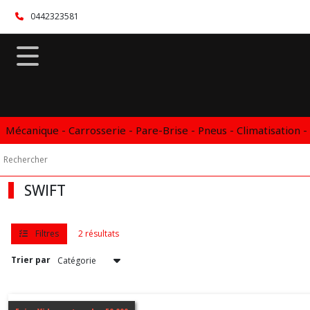
Fermer
0442323581
FILTRES
Tous
les
produits
Mécanique - Carrosserie - Pare-Brise - Pneus - Climatisation -
Vidange
Boite
automatique
DSG
DCT
SWIFT
CVT
SUZUKI
Filtres
2 résultats
S-
Trier par
CROSS
(1)