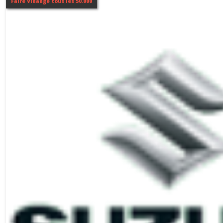
Faire Vidange tous les 50.000
SWIFT
(2)
Afficher
les
résultats