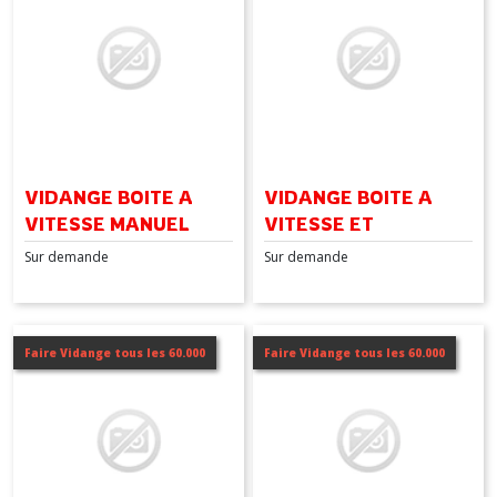
VIDANGE BOITE A
VIDANGE BOITE A
VITESSE MANUEL
VITESSE ET
TRANFERT
Sur demande
Sur demande
ACCOUPLÉ
Faire Vidange tous les 60.000
Faire Vidange tous les 60.000