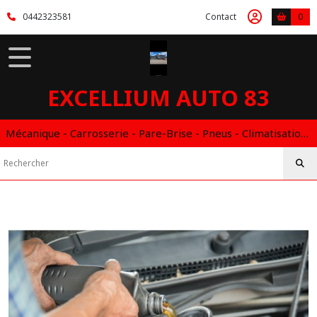
Fermer
0442323581
Contact
0
FILTRES
Tous
EXCELLIUM AUTO 83
les
produits
ENTRETIEN
Mécanique - Carrosserie - Pare-Brise - Pneus - Climatisation - Entretien - Vidange Boite Auto - Boitier éthanol
&
VIDANGE
RÉVISION
&
ENTRETIEN
(3)
CHANGEMENT
DU
LOCKEED