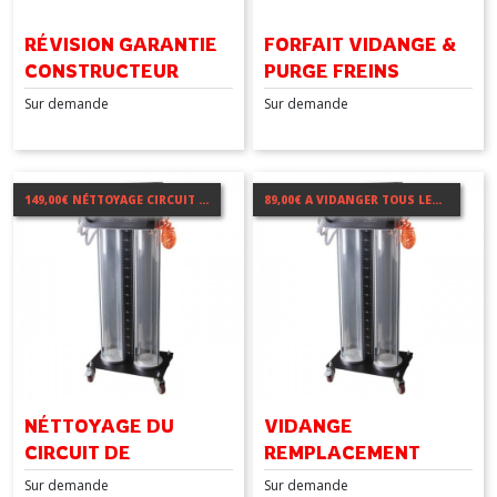
RÉVISION GARANTIE
FORFAIT VIDANGE &
CONSTRUCTEUR
PURGE FREINS
PRÉSERVÉE
COMPLET
Sur demande
Sur demande
149,00€ NÉTTOYAGE CIRCUIT DE REFROIDISSEMENT
89,00€ A VIDANGER TOUS LES 50.000
NÉTTOYAGE DU
VIDANGE
CIRCUIT DE
REMPLACEMENT
REFROIDISSEMENT
LIQUIDE DE
Sur demande
Sur demande