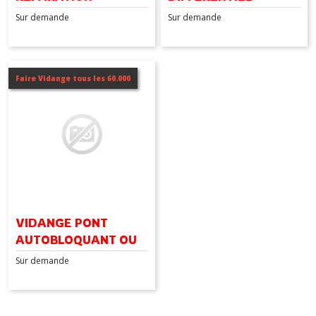
TRANSMISSION
Sur demande
Sur demande
INTÉGRALE À
EMBRAYAGE
MULTIDISQUE
Faire Vidange tous les 60.000
VIDANGE PONT
AUTOBLOQUANT OU
DIFFÉRENTIEL À
Sur demande
GLISSEMENT LIMITÉ