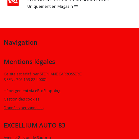
Uniquement en Magasin **
SERIE
7
(2)
Navigation
X1
(5)
Mentions légales
X2
(1)
Ce site est édité par STEPHANE CARROSSERIE.
SIREN : 795 153 824 0001
Hébergement via eProShopping
X3
(3)
Gestion des cookies
Données personnelles
X5
(2)
EXCELLIUM AUTO 83
Avenue Gaston de Saporta