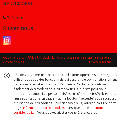
X6
83640
ST ZACHARIE
(2)
Téléphone
Z3
(2)
Suivez nous
Z4
(2)
Copyright STEPHANE CARROSSERIE. Tous droits réservés. Site réalisé avec
M3
eProShopping
Accès gérant
(1)
Afin de vous offrir une expérience utilisateur optimale sur le site, nous
utilisons des cookies fonctionnels qui assurent le bon fonctionnement
de nos services et en mesurent l’audience. Certains tiers utilisent
Afficher
également des cookies de suivi marketing sur le site pour vous
les
montrer des publicités personnalisées sur d’autres sites Web et dans
résultats
leurs applications. En cliquant sur le bouton “J’accepte” vous acceptez
l’utilisation de ces cookies. Pour en savoir plus, vous pouvez lire notre
page
“Informations sur les cookies”
ainsi que notre
“Politique de
confidentialité“
. Vous pouvez ajuster vos préférences
ici
.