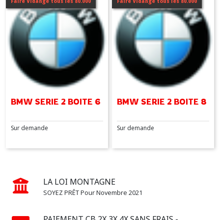
Faire Vidange tous les 80.000
Faire Vidange tous les 80.000
SERIE
2
(2)
SERIE
3
(4)
SERIE
BMW SERIE 2 BOITE 6
BMW SERIE 2 BOITE 8
4
(3)
Sur demande
Sur demande
SERIE
5
(3)
LA LOI MONTAGNE
SOYEZ PRÊT Pour Novembre 2021
SERIE
6
(2)
PAIEMENT CB 2X 3X 4X SANS FRAIS -