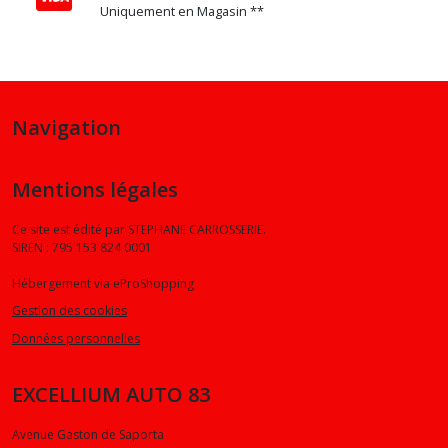
X6
Uniquement en Magasin **
(2)
Z3
(2)
Navigation
Z4
(2)
Mentions légales
Ce site est édité par STEPHANE CARROSSERIE.
M3
SIREN : 795 153 824 0001
(1)
Hébergement via eProShopping
Gestion des cookies
Afficher
Données personnelles
les
résultats
EXCELLIUM AUTO 83
Avenue Gaston de Saporta