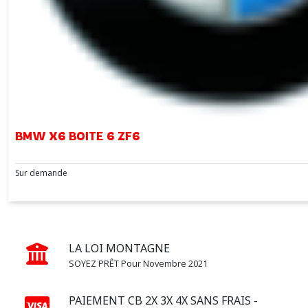
SERIE
7
(2)
X1
(5)
BMW X6 BOITE 6 ZF6
X2
(1)
Sur demande
X3
(3)
LA LOI MONTAGNE
X5
SOYEZ PRÊT Pour Novembre 2021
(2)
PAIEMENT CB 2X 3X 4X SANS FRAIS -