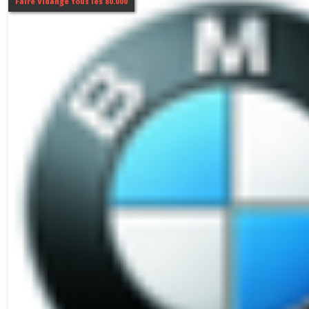
Faire Vidange tous les 80.000
SERIE
2
(2)
SERIE
3
(4)
SERIE
4
(3)
SERIE
5
(3)
SERIE
6
(2)