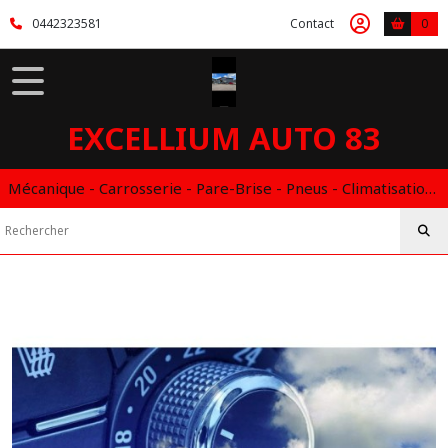
Fermer
0442323581
Contact
0
FILTRES
Tous
EXCELLIUM AUTO 83
les
produits
CLIMATISATION
Mécanique - Carrosserie - Pare-Brise - Pneus - Climatisation - Entretien - Vidange Boite Auto - Boitier éthanol
RECHARGE
CLIM
(2)
PANNE
CLIM
(1)