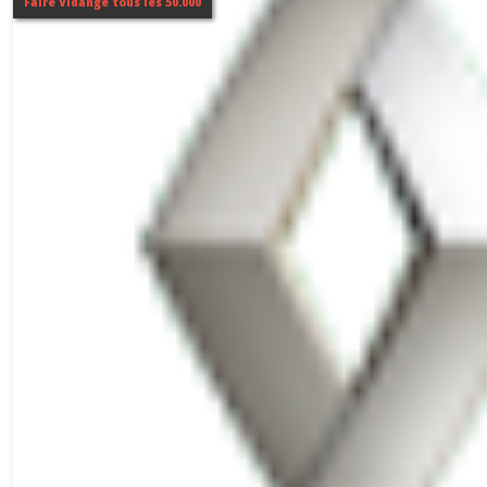
Faire Vidange tous les 50.000
TALISMAN
(1)
SCENIC
III
(2)
SCENIC
IV
(1)
VEL
SATIS
(1)
Afficher
les
résultats