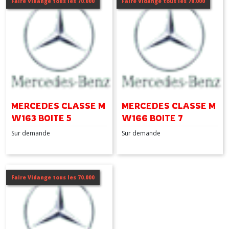
Faire Vidange tous les 70.000
Faire Vidange tous les 70.000
CLASSE
C
(3)
CLASSE
E
(2)
CLASSE
MERCEDES CLASSE M
MERCEDES CLASSE M
GLA
W163 BOITE 5
W166 BOITE 7
(1)
Sur demande
Sur demande
CLASSE
GLC
(1)
Faire Vidange tous les 70.000
CLASSE
R
(1)