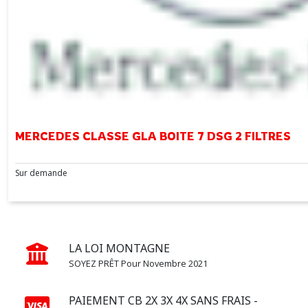
CLASSE
M
(3)
SPRINTER
906
(1)
MERCEDES CLASSE GLA BOITE 7 DSG 2 FILTRES
VITO
Sur demande
(1)
Afficher
les
LA LOI MONTAGNE
résultats
SOYEZ PRÊT Pour Novembre 2021
PAIEMENT CB 2X 3X 4X SANS FRAIS -