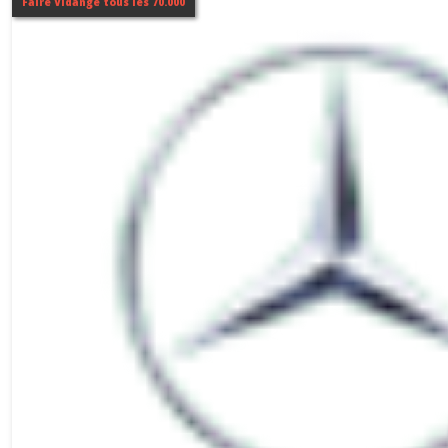
Faire Vidange tous les 70.000
CLASSE
C
(3)
CLASSE
E
(2)
CLASSE
GLA
(1)
CLASSE
GLC
(1)
CLASSE
R
(1)