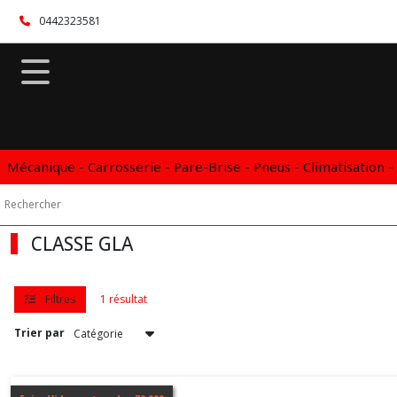
Fermer
0442323581
FILTRES
Tous
les
produits
Mécanique - Carrosserie - Pare-Brise - Pneus - Climatisation -
Vidange
Boite
automatique
DSG
DCT
CLASSE GLA
CVT
MERCEDES
Filtres
1 résultat
CLASSE
Trier par
A
(3)