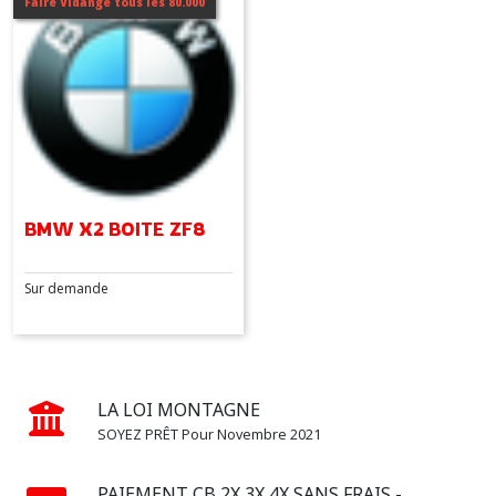
Faire Vidange tous les 80.000
SERIE
2
(2)
SERIE
3
(4)
SERIE
BMW X2 BOITE ZF8
4
(3)
Sur demande
SERIE
5
(3)
LA LOI MONTAGNE
SOYEZ PRÊT Pour Novembre 2021
SERIE
6
(2)
PAIEMENT CB 2X 3X 4X SANS FRAIS -