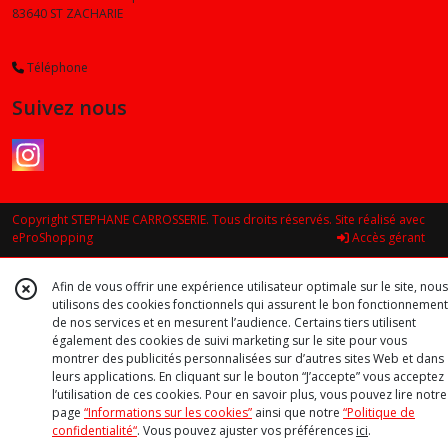
X6
83640
ST ZACHARIE
(2)
Téléphone
Z3
(2)
Suivez nous
Z4
(2)
Copyright STEPHANE CARROSSERIE. Tous droits réservés. Site réalisé avec
M3
eProShopping
Accès gérant
(1)
Afin de vous offrir une expérience utilisateur optimale sur le site, nous
utilisons des cookies fonctionnels qui assurent le bon fonctionnement
de nos services et en mesurent l’audience. Certains tiers utilisent
Afficher
également des cookies de suivi marketing sur le site pour vous
les
montrer des publicités personnalisées sur d’autres sites Web et dans
résultats
leurs applications. En cliquant sur le bouton “J’accepte” vous acceptez
l’utilisation de ces cookies. Pour en savoir plus, vous pouvez lire notre
page
“Informations sur les cookies”
ainsi que notre
“Politique de
confidentialité“
. Vous pouvez ajuster vos préférences
ici
.