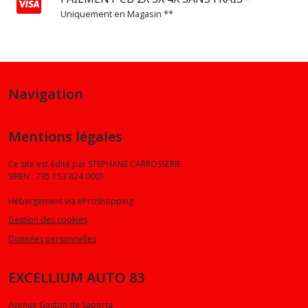
Uniquement en Magasin **
SERIE
7
(2)
Navigation
X1
(5)
Mentions légales
X2
(1)
Ce site est édité par STEPHANE CARROSSERIE.
SIREN : 795 153 824 0001
Hébergement via eProShopping
X3
(3)
Gestion des cookies
Données personnelles
X5
(2)
EXCELLIUM AUTO 83
Avenue Gaston de Saporta