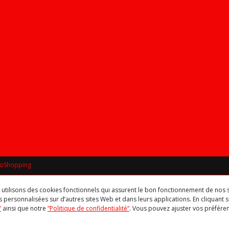
roShopping
us utilisons des cookies fonctionnels qui assurent le bon fonctionnement de nos s
 personnalisées sur d’autres sites Web et dans leurs applications. En cliquant su
”
ainsi que notre
“Politique de confidentialité“
. Vous pouvez ajuster vos préfér