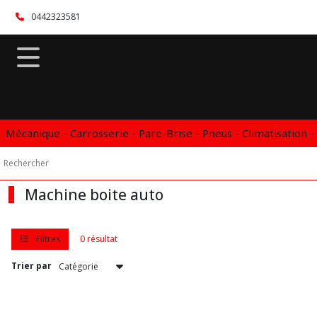
Fermer
0442323581
FILTRES
Tous
les
produits
Mécanique - Carrosserie - Pare-Brise - Pneus - Climatisation -
Afficher
les
Machine boite auto
résultats
Filtres
0 résultat
Trier par