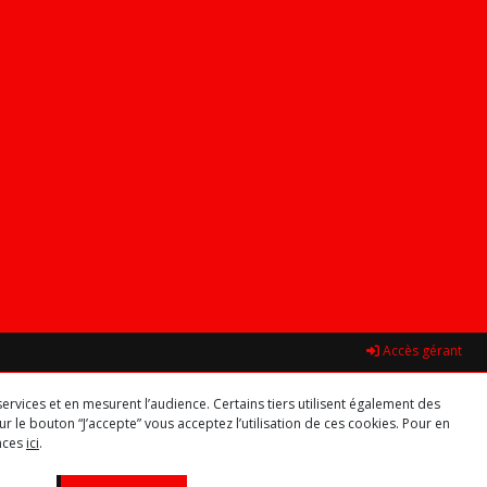
Accès gérant
ervices et en mesurent l’audience. Certains tiers utilisent également des
r le bouton “J’accepte” vous acceptez l’utilisation de ces cookies. Pour en
ences
ici
.