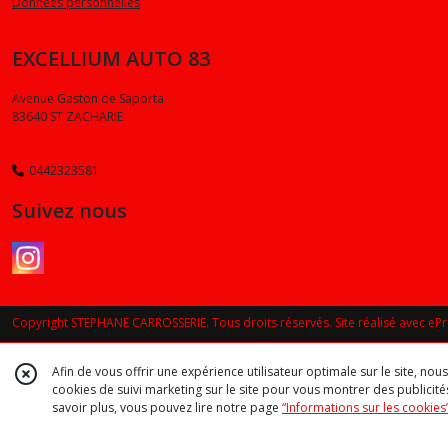
Données personnelles
EXCELLIUM AUTO 83
Avenue Gaston de Saporta
83640
ST ZACHARIE
0442323581
Suivez nous
Copyright STEPHANE CARROSSERIE. Tous droits réservés. Site réalisé avec
eP
Afin de vous offrir une expérience utilisateur optimale sur le site, no
cookies de suivi marketing sur le site pour vous montrer des publicités
savoir plus, vous pouvez lire notre page
“Informations sur les cookies