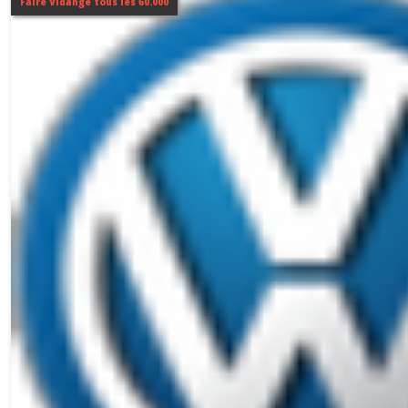
Faire Vidange tous les 60.000
(2)
PASSAT
(1)
TIGUAN
(2)
TOUAREG
(3)
TRANSPORTER
(2)
T-
ROC
(1)