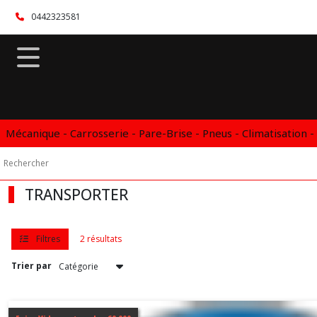
Fermer
0442323581
FILTRES
Tous
les
produits
Mécanique - Carrosserie - Pare-Brise - Pneus - Climatisation -
Vidange
Boite
automatique
DSG
DCT
TRANSPORTER
CVT
VOLKSWAGEN
Filtres
2 résultats
AMAROK
Trier par
(1)
GOLF