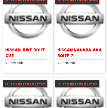
Faire Vidange tous les 50.000
Faire Vidange tous les 70.000
(1)
PATHFINDER
(1)
X-
TRAIL
(1)
NISSAN JUKE BOITE
NISSAN NAVARA 4X4
CVT
BOITE 7
QASHQAI
Sur demande
Sur demande
(1)
Afficher
Faire Vidange tous les 70.000
Faire Vidange tous les 60.000
les
résultats