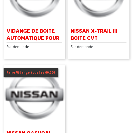
VIDANGE DE BOITE
NISSAN X-TRAIL III
AUTOMATIQUE POUR
BOITE CVT
NISSAN PATHFINDER
Sur demande
Sur demande
4X4 BOITE 5
Faire Vidange tous les 60.000