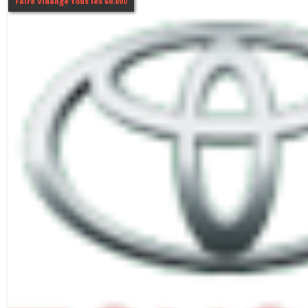
Faire Vidange tous les 60.000
IQ
(1)
GT86
(1)
Afficher
les
résultats