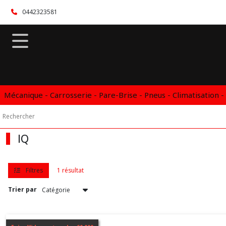
Fermer
0442323581
FILTRES
Tous
les
produits
Mécanique - Carrosserie - Pare-Brise - Pneus - Climatisation -
Vidange
Boite
automatique
DSG
DCT
IQ
CVT
TOYOTA
Filtres
1 résultat
LAND
Trier par
CRUISER
(2)