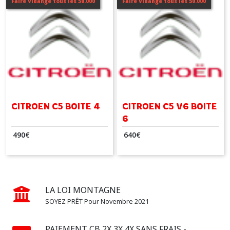
Faire Vidange tous les 50.000
Faire Vidange tous les 50.000
(1)
C8
(1)
C-
CROSSER
(2)
CITROEN C5 BOITE 4
CITROEN C5 V6 BOITE
6
Afficher
490
€
640
€
les
résultats
LA LOI MONTAGNE
SOYEZ PRÊT Pour Novembre 2021
PAIEMENT CB 2X 3X 4X SANS FRAIS -