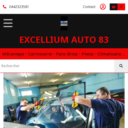
Fermer
0442323581
Contact
0
FILTRES
Tous
EXCELLIUM AUTO 83
les
produits
Mécanique - Carrosserie - Pare-Brise - Pneus - Climatisation - Entretien - Vidange Boite Auto - Boitier éthanol
Afficher
les
résultats