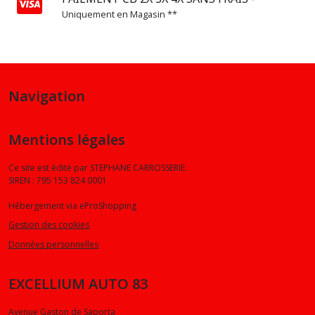
BOITE
Uniquement en Magasin **
DE
TRANFERT
(2)
VIDANGE
Navigation
PONT
HALDEX
(1)
Mentions légales
Ce site est édité par STEPHANE CARROSSERIE.
VIDANGE
SIREN : 795 153 824 0001
PONT
(2)
Hébergement via eProShopping
Gestion des cookies
Afficher
Données personnelles
les
résultats
EXCELLIUM AUTO 83
Avenue Gaston de Saporta