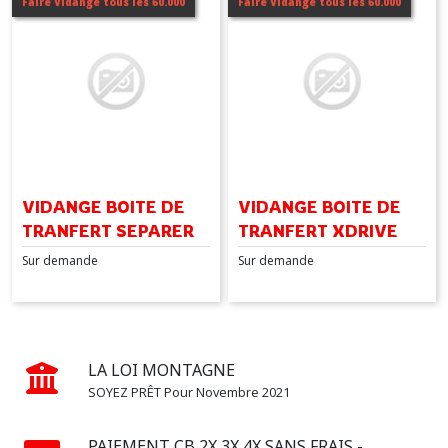
FREINS
Faire Vidange tous les 60.000
Faire Vidange tous les 60.000
(1)
VIDANGE
LIQUIDE
DE
REFROIDISSEMENT
(2)
VIDANGE BOITE DE
VIDANGE BOITE DE
VIDANGE
TRANFERT SEPARER
TRANFERT XDRIVE
BOITE
AUTOMATIQUE
Sur demande
Sur demande
(1)
VIDANGE
BOITE
MANUELLE
LA LOI MONTAGNE
(3)
SOYEZ PRÊT Pour Novembre 2021
VIDANGE
PAIEMENT CB 2X 3X 4X SANS FRAIS -