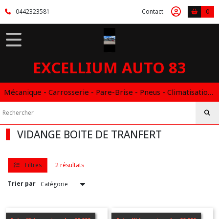
Fermer
0442323581
Contact
0
FILTRES
Tous
EXCELLIUM AUTO 83
les
produits
ENTRETIEN
Mécanique - Carrosserie - Pare-Brise - Pneus - Climatisation - Entretien - Vidange Boite Auto - Boitier éthanol
&
VIDANGE
VIDANGE BOITE DE TRANFERT
RÉVISION
&
ENTRETIEN
(3)
Filtres
2 résultats
Trier par
CHANGEMENT
DU
LOCKEED