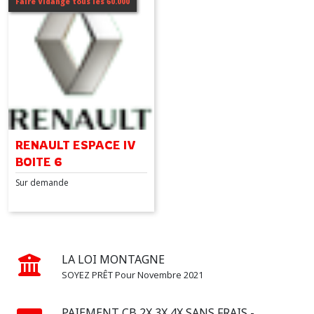
Faire Vidange tous les 60.000
TALISMAN
(1)
SCENIC
III
(2)
SCENIC
IV
RENAULT ESPACE IV
(1)
BOITE 6
Sur demande
VEL
SATIS
(1)
LA LOI MONTAGNE
Afficher
SOYEZ PRÊT Pour Novembre 2021
les
résultats
PAIEMENT CB 2X 3X 4X SANS FRAIS -