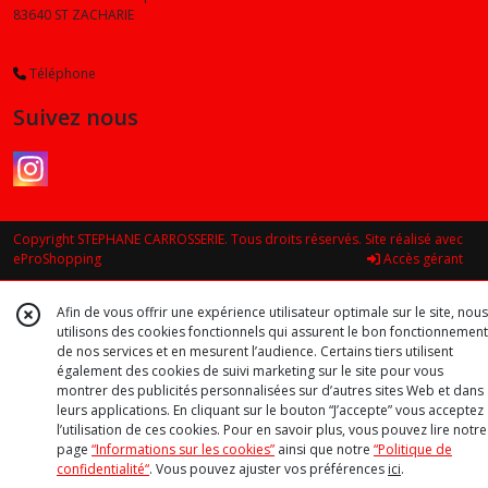
(1)
83640
ST ZACHARIE
Téléphone
Afficher
Suivez nous
les
résultats
Copyright STEPHANE CARROSSERIE. Tous droits réservés. Site réalisé avec
eProShopping
Accès gérant
Afin de vous offrir une expérience utilisateur optimale sur le site, nous
utilisons des cookies fonctionnels qui assurent le bon fonctionnement
de nos services et en mesurent l’audience. Certains tiers utilisent
également des cookies de suivi marketing sur le site pour vous
montrer des publicités personnalisées sur d’autres sites Web et dans
leurs applications. En cliquant sur le bouton “J’accepte” vous acceptez
l’utilisation de ces cookies. Pour en savoir plus, vous pouvez lire notre
page
“Informations sur les cookies”
ainsi que notre
“Politique de
confidentialité“
. Vous pouvez ajuster vos préférences
ici
.