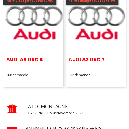
Faire Vidange tous les 60.000
Faire Vidange tous les 60.000
(4)
A5
(2)
A5
RS
(1)
AUDI A3 DSG 6
AUDI A3 DSG 7
A6
Sur demande
Sur demande
(2)
A6
ALLROAD
(1)
LA LOI MONTAGNE
SOYEZ PRÊT Pour Novembre 2021
A7
(2)
PAIEMENT CB 2X 3X 4X SANS FRAIS -