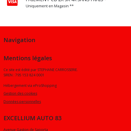
Uniquement en Magasin **
A8
(1)
Q3
Navigation
(2)
Mentions légales
Q5
(2)
Ce site est édité par STEPHANE CARROSSERIE.
SIREN : 795 153 824 0001
Q7
Hébergement via eProShopping
(2)
Gestion des cookies
Données personnelles
S3
(1)
EXCELLIUM AUTO 83
TT
Avenue Gaston de Saporta