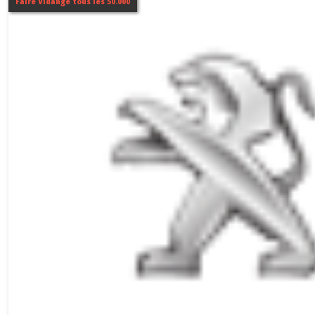
Faire Vidange tous les 50.000
(1)
407
(1)
508
(1)
2008
(1)
5008
(1)
RCZ
(1)