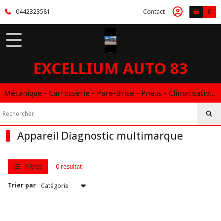
Fermer
0442323581
Contact
0
FILTRES
Tous
EXCELLIUM AUTO 83
les
produits
Mécanique - Carrosserie - Pare-Brise - Pneus - Climatisation - Entretien - Vidange Boite Auto - Boitier éthanol
Afficher
les
Appareil Diagnostic multimarque
résultats
Filtres
0 résultat
Trier par