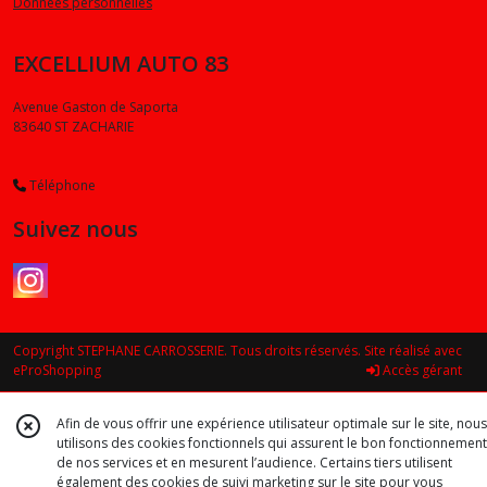
Données personnelles
EXCELLIUM AUTO 83
Avenue Gaston de Saporta
83640
ST ZACHARIE
Téléphone
Suivez nous
Copyright STEPHANE CARROSSERIE. Tous droits réservés. Site réalisé avec
eProShopping
Accès gérant
Afin de vous offrir une expérience utilisateur optimale sur le site, nous
utilisons des cookies fonctionnels qui assurent le bon fonctionnement
de nos services et en mesurent l’audience. Certains tiers utilisent
également des cookies de suivi marketing sur le site pour vous