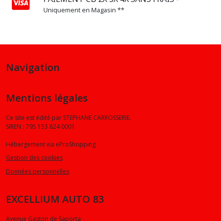
DISTRIBUTION
Uniquement en Magasin **
(1)
CHAÎNE
DE
DISTRIBUTION
Navigation
(2)
Mentions légales
AMORTISSEURS
(1)
Ce site est édité par STEPHANE CARROSSERIE.
SIREN : 795 153 824 0001
INJECTION
Hébergement via eProShopping
(1)
Gestion des cookies
Données personnelles
Afficher
EXCELLIUM AUTO 83
les
résultats
Avenue Gaston de Saporta