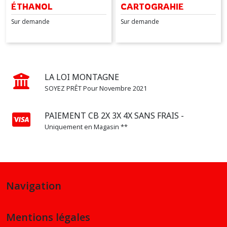
ÉTHANOL
CARTOGRAHIE
DISTRIBUTION
(1)
HOMOLOGUÉ
Sur demande
Sur demande
CHAÎNE
DE
DISTRIBUTION
(2)
LA LOI MONTAGNE
SOYEZ PRÊT Pour Novembre 2021
AMORTISSEURS
PAIEMENT CB 2X 3X 4X SANS FRAIS -
(1)
Uniquement en Magasin **
INJECTION
(1)
Navigation
Afficher
les
Mentions légales
résultats