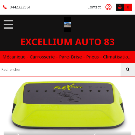
Fermer
0442323581
Contact
0
FILTRES
Tous
EXCELLIUM AUTO 83
les
produits
ATELIER
Mécanique - Carrosserie - Pare-Brise - Pneus - Climatisation - Entretien - Vidange Boite Auto - Boitier éthanol
EXPERT
BOÎTIER
OU
CARTOGRAPHIE
ÉTHANOL
(2)
PERFORMANCE
MOTEUR
(1)