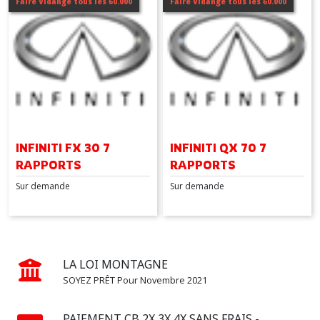
Faire Vidange tous les 60.000
Faire Vidange tous les 60.000
QX
70
(1)
Afficher
les
résultats
INFINITI FX 30 7
INFINITI QX 70 7
RAPPORTS
RAPPORTS
Sur demande
Sur demande
LA LOI MONTAGNE
SOYEZ PRÊT Pour Novembre 2021
PAIEMENT CB 2X 3X 4X SANS FRAIS -