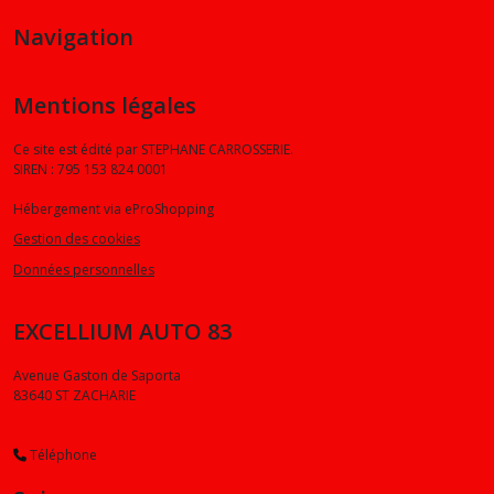
X6
(2)
Navigation
Z3
Mentions légales
(2)
Ce site est édité par STEPHANE CARROSSERIE.
SIREN : 795 153 824 0001
Z4
(2)
Hébergement via eProShopping
Gestion des cookies
M3
Données personnelles
(1)
EXCELLIUM AUTO 83
Afficher
Avenue Gaston de Saporta
les
83640
ST ZACHARIE
résultats
Téléphone