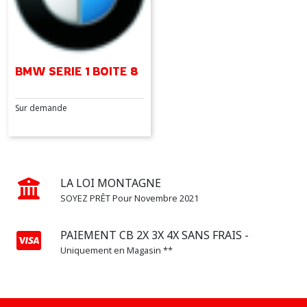
SERIE
7
(2)
BMW SERIE 1 BOITE 8
X1
(5)
Sur demande
X2
(1)
LA LOI MONTAGNE
SOYEZ PRÊT Pour Novembre 2021
X3
(3)
PAIEMENT CB 2X 3X 4X SANS FRAIS -
Uniquement en Magasin **
X5
(2)