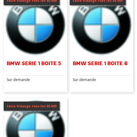
Faire Vidange tous les 80.000
Faire Vidange tous les 80.000
SERIE
2
(2)
SERIE
3
(4)
SERIE
BMW SERIE 1 BOITE 5
BMW SERIE 1 BOITE 6
4
(3)
Sur demande
Sur demande
SERIE
5
(3)
Faire Vidange tous les 80.000
SERIE
6
(2)