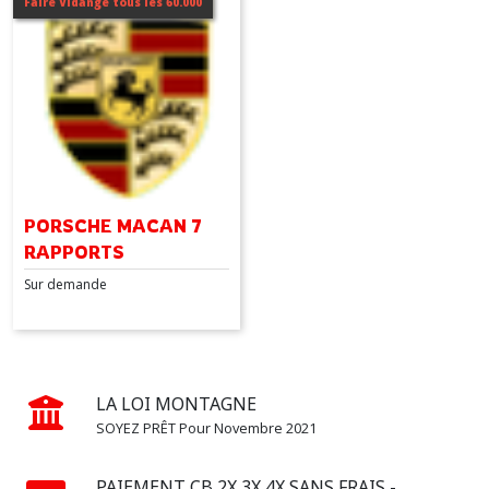
Faire Vidange tous les 60.000
(1)
PANAMERA
(1)
Afficher
les
PORSCHE MACAN 7
résultats
RAPPORTS
Sur demande
LA LOI MONTAGNE
SOYEZ PRÊT Pour Novembre 2021
PAIEMENT CB 2X 3X 4X SANS FRAIS -