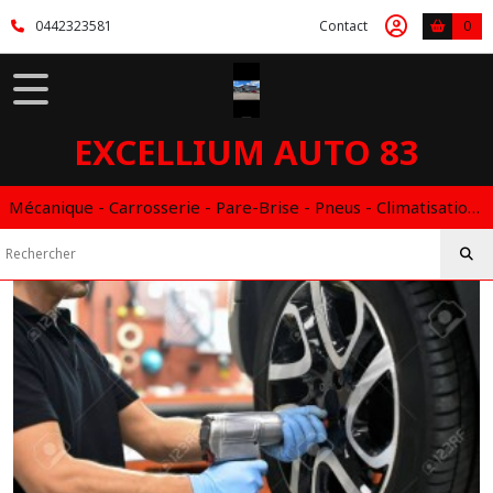
Fermer
0442323581
Contact
0
FILTRES
Tous
EXCELLIUM AUTO 83
les
produits
PNEUS
Mécanique - Carrosserie - Pare-Brise - Pneus - Climatisation - Entretien - Vidange Boite Auto - Boitier éthanol
&
JANTES
PNEUS
ÉTÉ
(2)
PNEUS
SUV
(1)