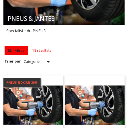
PNEUS
4
PNEUS & JANTES
SAISONS
(1)
Specialiste du PNEUS
PNEUS
4X4
Filtres
18 résultats
(1)
Trier par
PNEUS
UTILITAIRES
(1)
PNEUS NOKIAN 30%
PNEUS
HIVER
(1)
JANTES
(9)