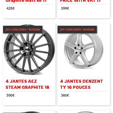
Graphite matt en 17
PRICE WITH VAT 17
pouces
pouces
420
€
399
€
JEU-CONCOURS ! NOKIAN
JEU-CONCOURS ! NOKIAN
4 JANTES AEZ
4 JANTES DENZENT
STEAM GRAPHITE 18
TY 16 POUCES
POUCES
590
€
360
€