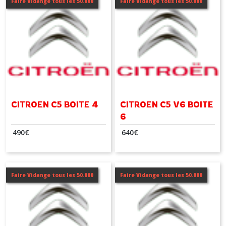
Faire Vidange tous les 50.000
Faire Vidange tous les 50.000
(1)
C8
(1)
C-
CROSSER
(2)
CITROEN C5 BOITE 4
CITROEN C5 V6 BOITE
6
Afficher
490
€
640
€
les
résultats
Faire Vidange tous les 50.000
Faire Vidange tous les 50.000