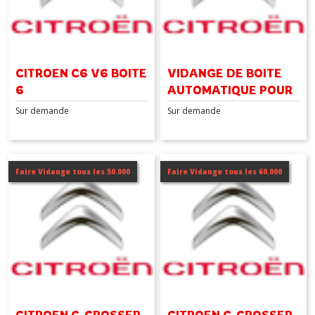
CITROEN C6 V6 BOITE
VIDANGE DE BOITE
6
AUTOMATIQUE POUR
CITROEN C8 BOITE 6
Sur demande
Sur demande
Faire Vidange tous les 50.000
Faire Vidange tous les 60.000