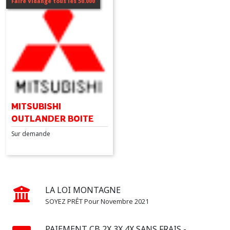
Faire Vidange tous les 50.000
Afficher
les
résultats
MITSUBISHI
OUTLANDER BOITE
CVT
Sur demande
LA LOI MONTAGNE
SOYEZ PRÊT Pour Novembre 2021
PAIEMENT CB 2X 3X 4X SANS FRAIS -