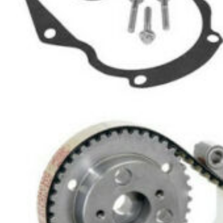
DISTRIBUTION
(1)
CHAÎNE
DE
DISTRIBUTION
(2)
AMORTISSEURS
(1)
INJECTION
(1)
Afficher
les
résultats