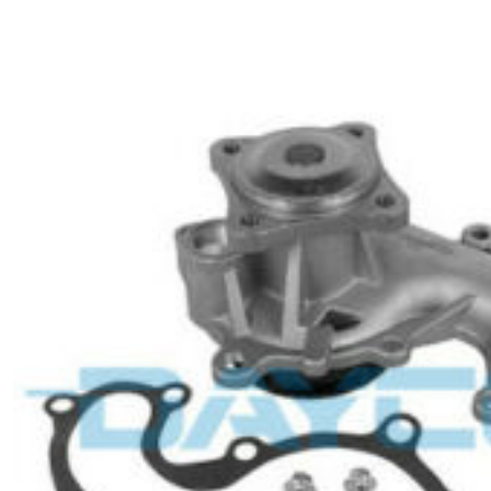
FAP
&
DÉCALAMINAGE
(4)
EMBRAYAGE
(4)
BOITE
A
VITESSE
(2)
FREINAGES
(1)
COURROIE
DE