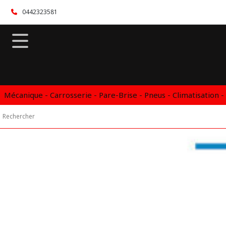
Fermer
0442323581
FILTRES
Tous
les
produits
Mécanique - Carrosserie - Pare-Brise - Pneus - Climatisation -
ATELIER
EXPERT
BOÎTIER
OU
CARTOGRAPHIE
ÉTHANOL
(2)
PERFORMANCE
MOTEUR
(1)