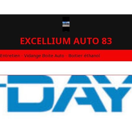
EXCELLIUM AUTO 83
 Entretien - Vidange Boite Auto - Boitier éthanol