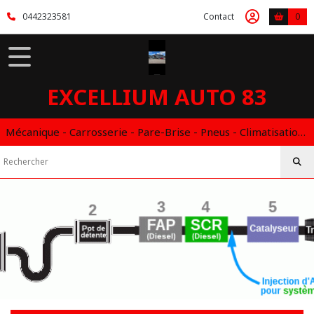
0442323581
Contact
0
EXCELLIUM AUTO 83
Mécanique - Carrosserie - Pare-Brise - Pneus - Climatisation - Entretien - Vidange Boite Auto - Boitier éthanol