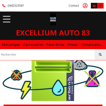
0442323581
Contact
0
EXCELLIUM AUTO 83
Mécanique - Carrosserie - Pare-Brise - Pneus - Climatisation - Entretien - Vidange Boite Auto - Boitier éthanol