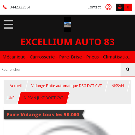
0442323581
Contact
0
EXCELLIUM AUTO 83
Mécanique - Carrosserie - Pare-Brise - Pneus - Climatisation - Entretien - Vidange Boite Auto - Boitier éthanol
Accueil
Vidange Boite automatique DSG DCT CVT
NISSAN
JUKE
NISSAN JUKE BOITE CVT
Faire Vidange tous les 50.000