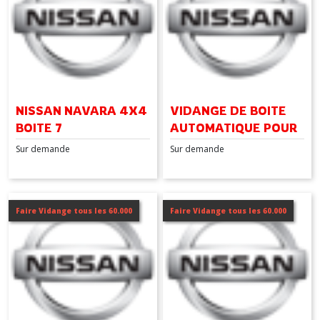
NISSAN NAVARA 4X4
VIDANGE DE BOITE
BOITE 7
AUTOMATIQUE POUR
NISSAN PATHFINDER
Sur demande
Sur demande
4X4 BOITE 5
Faire Vidange tous les 60.000
Faire Vidange tous les 60.000