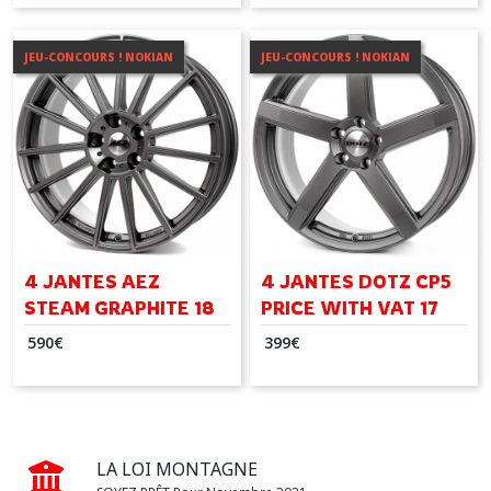
JEU-CONCOURS ! NOKIAN
JEU-CONCOURS ! NOKIAN
4 JANTES AEZ
4 JANTES DOTZ CP5
STEAM GRAPHITE 18
PRICE WITH VAT 17
POUCES
pouces
590
€
399
€
LA LOI MONTAGNE