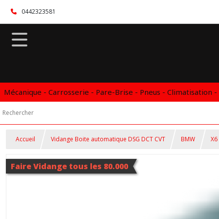
0442323581
Mécanique - Carrosserie - Pare-Brise - Pneus - Climatisation -
Accueil
Vidange Boite automatique DSG DCT CVT
BMW
X6
Faire Vidange tous les 80.000