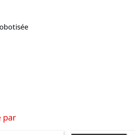
robotisée
é par