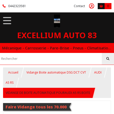
0442323581
Contact
0
EXCELLIUM AUTO 83
Mécanique - Carrosserie - Pare-Brise - Pneus - Climatisation - Entretien - Vidange Boite Auto - Boitier éthanol
Accueil
Vidange Boite automatique DSG DCT CVT
AUDI
A5 RS
VIDANGE DE BOITE AUTOMATIQUE POURAUDI A5 RS BOITE
Faire Vidange tous les 70.000