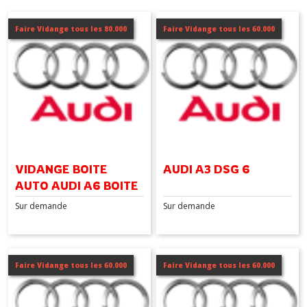
Faire Vidange tous les 80.000
Faire Vidange tous les 60.000
VIDANGE BOITE
AUDI A3 DSG 6
AUTO AUDI A6 BOITE
6
Sur demande
Sur demande
Faire Vidange tous les 60.000
Faire Vidange tous les 60.000