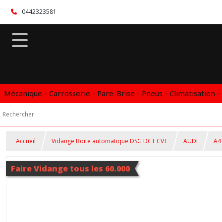
0442323581
Mécanique - Carrosserie - Pare-Brise - Pneus - Climatisation -
Accueil
Vidange Boite automatique DSG DCT CVT
AUDI
A4
Faire Vidange tous les 60.000