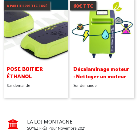
60€ TTC
A PARTIE 699€ TTC POSÉ
POSE BOITIER
Décalaminage moteur
ÉTHANOL
: Nettoyer un moteur
HOMOLOGUÉ
avec la stations de
Sur demande
Sur demande
décalaminage
FlexFuel
LA LOI MONTAGNE
SOYEZ PRÊT Pour Novembre 2021