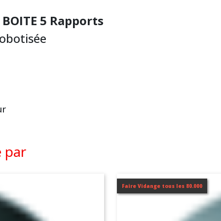
5 BOITE 5 Rapports
robotisée
ur
é par
Faire Vidange tous les 80.000