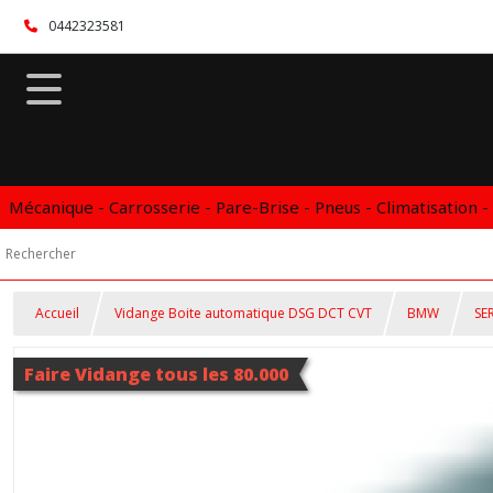
0442323581
Mécanique - Carrosserie - Pare-Brise - Pneus - Climatisation -
Accueil
Vidange Boite automatique DSG DCT CVT
BMW
SER
Faire Vidange tous les 80.000