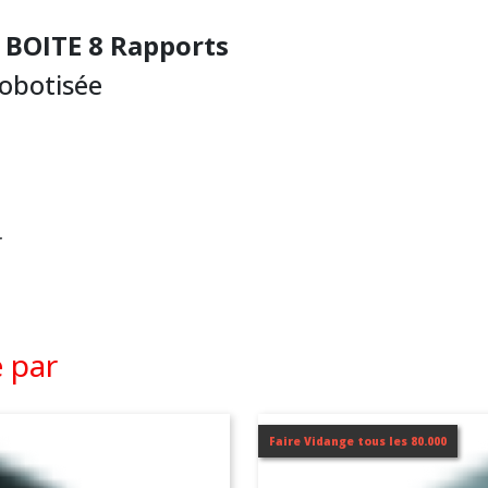
5 BOITE 8 Rapports
robotisée
r
é par
Faire Vidange tous les 80.000