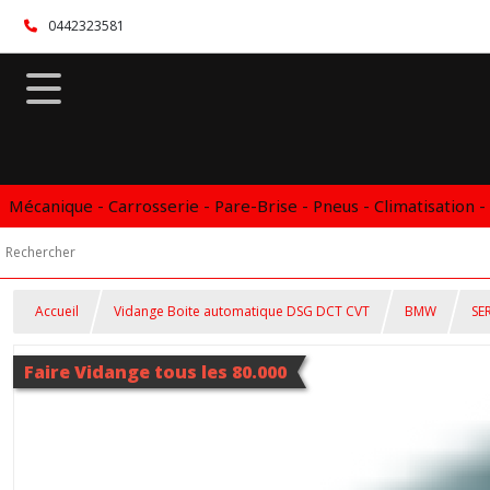
0442323581
Mécanique - Carrosserie - Pare-Brise - Pneus - Climatisation -
Accueil
Vidange Boite automatique DSG DCT CVT
BMW
SER
Faire Vidange tous les 80.000