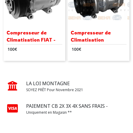
Compresseur de
Compresseur de
Climatisation FIAT -
Climatisation
LANCIA - ALFA
MERCEDES
100
€
100
€
ROMEO
LA LOI MONTAGNE
SOYEZ PRÊT Pour Novembre 2021
PAIEMENT CB 2X 3X 4X SANS FRAIS -
Uniquement en Magasin **