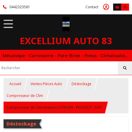
0442323581
Contact
0
EXCELLIUM AUTO 83
Mécanique - Carrosserie - Pare-Brise - Pneus - Climatisation - Entretien - Vidange Boite Auto - Boitier éthanol
Accueil
Ventes Pièces Auto
Déstockage
Compresseur de Clim
Compresseur de Climatisation CITROËN - PEUGEOT - FIAT
Déstockage