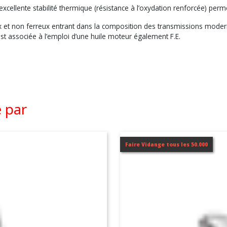
ellente stabilité thermique (résistance à l’oxydation renforcée) permet
eux et non ferreux entrant dans la composition des transmissions modern
n est associée à l’emploi d’une huile moteur également F.E.
é par
Faire Vidange tous les 50.000