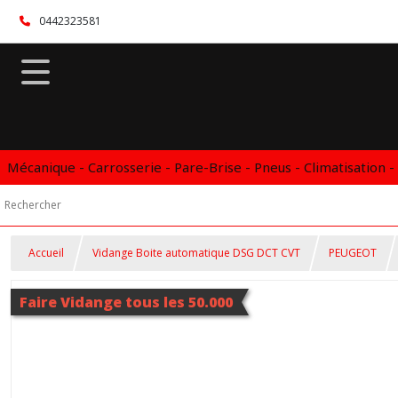
0442323581
Mécanique - Carrosserie - Pare-Brise - Pneus - Climatisation -
Accueil
Vidange Boite automatique DSG DCT CVT
PEUGEOT
Faire Vidange tous les 50.000