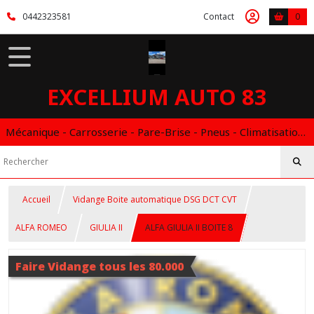
0442323581
Contact
0
EXCELLIUM AUTO 83
Mécanique - Carrosserie - Pare-Brise - Pneus - Climatisation - Entretien - Vidange Boite Auto - Boitier éthanol
Accueil
Vidange Boite automatique DSG DCT CVT
ALFA ROMEO
GIULIA II
ALFA GIULIA II BOITE 8
Faire Vidange tous les 80.000