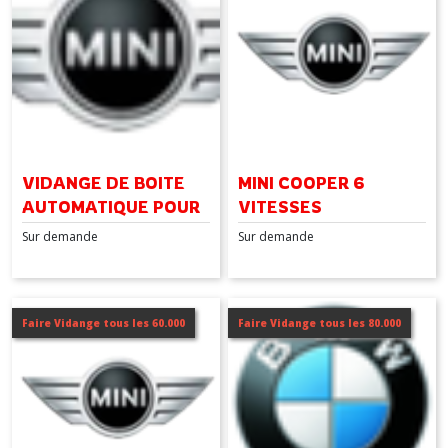
VIDANGE DE BOITE
MINI COOPER 6
AUTOMATIQUE POUR
VITESSES
MINI COUNTRYMAN 8
Sur demande
Sur demande
VITESSES
Faire Vidange tous les 60.000
Faire Vidange tous les 80.000