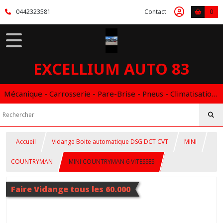
0442323581
Contact
0
EXCELLIUM AUTO 83
Mécanique - Carrosserie - Pare-Brise - Pneus - Climatisation - Entretien - Vidange Boite Auto - Boitier éthanol
Accueil
Vidange Boite automatique DSG DCT CVT
MINI
COUNTRYMAN
MINI COUNTRYMAN 6 VITESSES
Faire Vidange tous les 60.000