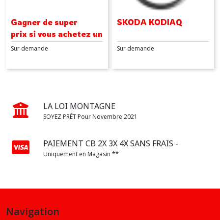
Gagner de super
SKODA KODIAQ
prix si vous achetez un
jeu de 2 pneus été
Sur demande
Sur demande
LA LOI MONTAGNE
SOYEZ PRÊT Pour Novembre 2021
PAIEMENT CB 2X 3X 4X SANS FRAIS -
Uniquement en Magasin **
Navigation