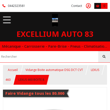
0442323581
Contact
0
EXCELLIUM AUTO 83
Mécanique - Carrosserie - Pare-Brise - Pneus - Climatisation - Entretien - Vidange Boite Auto - Boitier éthanol
Accueil
Vidange Boite automatique DSG DCT CVT
LEXUS
460
LEXUS 460 BOITE 8
Faire Vidange tous les 80.000