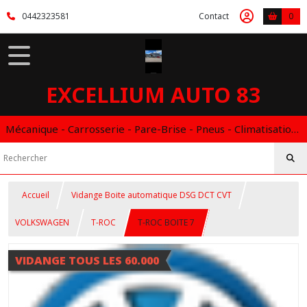
0442323581
Contact
0
EXCELLIUM AUTO 83
Mécanique - Carrosserie - Pare-Brise - Pneus - Climatisation - Entretien - Vidange Boite Auto - Boitier éthanol
Accueil
Vidange Boite automatique DSG DCT CVT
VOLKSWAGEN
T-ROC
T-ROC BOITE 7
VIDANGE TOUS LES 60.000