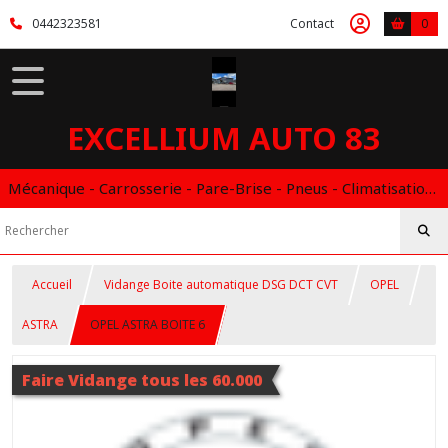
0442323581
Contact
0
EXCELLIUM AUTO 83
Mécanique - Carrosserie - Pare-Brise - Pneus - Climatisation - Entretien - Vidange Boite Auto - Boitier éthanol
Accueil
Vidange Boite automatique DSG DCT CVT
OPEL
ASTRA
OPEL ASTRA BOITE 6
Faire Vidange tous les 60.000