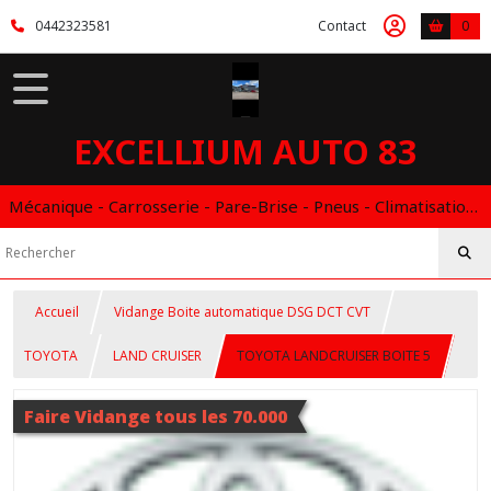
0442323581
Contact
0
EXCELLIUM AUTO 83
Mécanique - Carrosserie - Pare-Brise - Pneus - Climatisation - Entretien - Vidange Boite Auto - Boitier éthanol
Accueil
Vidange Boite automatique DSG DCT CVT
TOYOTA
LAND CRUISER
TOYOTA LANDCRUISER BOITE 5
Faire Vidange tous les 70.000